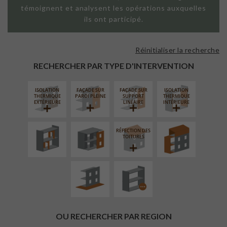
témoignent et analysent les opérations auxquelles
ils ont participé.
Réinitialiser la recherche
RECHERCHER PAR TYPE D'INTERVENTION
ISOLATION
FAÇADE SUR
FAÇADE SUR
ISOLATION
RÉAMÉNAGEMENT
FERMETURE
SURÉLÉVATION
THERMIQUE
PAROI PLEINE
SUPPORT
THERMIQUE
INTÉRIEUR
LOGGIAS
EXTENSION
EXTÉRIEURE
LINÉAIRE
INTÉRIEURE
RÉFECTION DES
AMÉNAGEMENT
PROCÉDÉ
TOITURES
EXTÉRIEUR
PARTICULIER
OU RECHERCHER PAR REGION