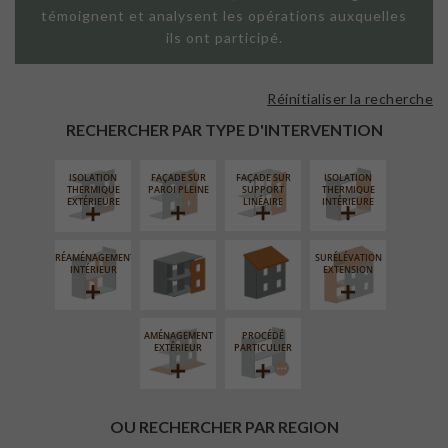
témoignent et analysent les opérations auxquelles
ils ont participé.
Réinitialiser la recherche
RECHERCHER PAR TYPE D'INTERVENTION
ISOLATION
FAÇADE SUR
FAÇADE SUR
ISOLATION
FERMETURE
RÉFECTION DES
THERMIQUE
PAROI PLEINE
SUPPORT
THERMIQUE
LOGGIAS
TOITURES
EXTÉRIEURE
LINÉAIRE
INTÉRIEURE
RÉAMÉNAGEMENT
SURÉLÉVATION
INTÉRIEUR
EXTENSION
AMÉNAGEMENT
PROCÉDÉ
EXTÉRIEUR
PARTICULIER
OU RECHERCHER PAR REGION