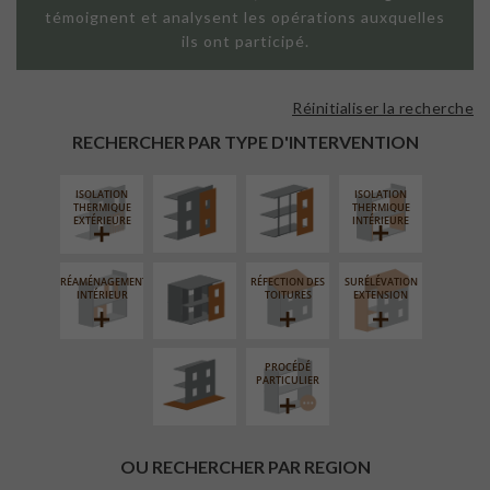
témoignent et analysent les opérations auxquelles
ils ont participé.
Réinitialiser la recherche
FAÇADE SUR
FAÇADE SUR
PAROI PLEINE
SUPPORT
RECHERCHER PAR TYPE D'INTERVENTION
LINÉAIRE
ISOLATION
ISOLATION
FERMETURE
THERMIQUE
THERMIQUE
LOGGIAS
EXTÉRIEURE
INTÉRIEURE
RÉAMÉNAGEMENT
RÉFECTION DES
SURÉLÉVATION
AMÉNAGEMENT
INTÉRIEUR
TOITURES
EXTENSION
EXTÉRIEUR
PROCÉDÉ
PARTICULIER
OU RECHERCHER PAR REGION