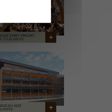
GLISE SAINT VINCENT
A TOURLANDRY
IÈGE DU SDEF
QUIMPER