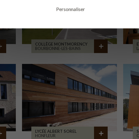
Personnaliser
COLLÈGE MONTMORENCY
E
BOURBONNE-LES-BAINS
L
LYCÉE ALBERT SOREL
S
HONFLEUR