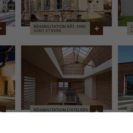
RÉHABILITATION BÂT. 1900
L
SAINT-ETIENNE
L
RÉHABILITATION D'ATELIERS
C
BRIVE-LA-GAILLARDE