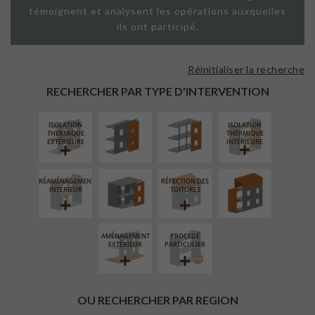
témoignent et analysent les opérations auxquelles
ils ont participé.
Réinitialiser la recherche
FAÇADE SUR
FAÇADE SUR
PAROI PLEINE
SUPPORT
RECHERCHER PAR TYPE D'INTERVENTION
LINÉAIRE
ISOLATION
ISOLATION
FERMETURE
SURÉLÉVATION
THERMIQUE
THERMIQUE
LOGGIAS
EXTENSION
EXTÉRIEURE
INTÉRIEURE
RÉAMÉNAGEMENT
RÉFECTION DES
INTÉRIEUR
TOITURES
AMÉNAGEMENT
PROCÉDÉ
EXTÉRIEUR
PARTICULIER
OU RECHERCHER PAR REGION