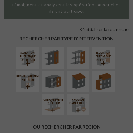
témoignent et analysent les opérations auxquelles
ils ont participé.
Réinitialiser la recherche
FAÇADE SUR
FAÇADE SUR
PAROI PLEINE
SUPPORT
RECHERCHER PAR TYPE D'INTERVENTION
LINÉAIRE
ISOLATION
ISOLATION
FERMETURE
RÉFECTION DES
SURÉLÉVATION
THERMIQUE
THERMIQUE
LOGGIAS
TOITURES
EXTENSION
EXTÉRIEURE
INTÉRIEURE
RÉAMÉNAGEMENT
INTÉRIEUR
AMÉNAGEMENT
PROCÉDÉ
EXTÉRIEUR
PARTICULIER
OU RECHERCHER PAR REGION