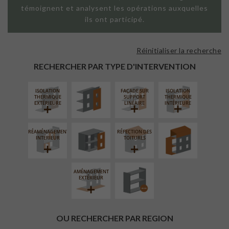
témoignent et analysent les opérations auxquelles
ils ont participé.
Réinitialiser la recherche
FAÇADE SUR
PAROI PLEINE
RECHERCHER PAR TYPE D'INTERVENTION
ISOLATION
FAÇADE SUR
ISOLATION
FERMETURE
SURÉLÉVATION
THERMIQUE
SUPPORT
THERMIQUE
LOGGIAS
EXTENSION
EXTÉRIEURE
LINÉAIRE
INTÉRIEURE
RÉAMÉNAGEMENT
RÉFECTION DES
PROCÉDÉ
INTÉRIEUR
TOITURES
PARTICULIER
AMÉNAGEMENT
EXTÉRIEUR
OU RECHERCHER PAR REGION