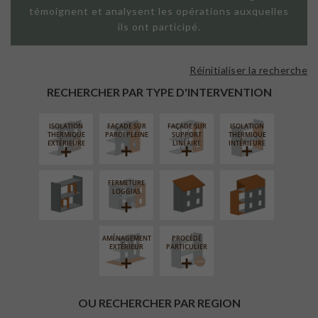
témoignent et analysent les opérations auxquelles
ils ont participé.
Réinitialiser la recherche
RECHERCHER PAR TYPE D'INTERVENTION
ISOLATION
FAÇADE SUR
FAÇADE SUR
ISOLATION
RÉAMÉNAGEMENT
RÉFECTION DES
SURÉLÉVATION
THERMIQUE
PAROI PLEINE
SUPPORT
THERMIQUE
INTÉRIEUR
TOITURES
EXTENSION
EXTÉRIEURE
LINÉAIRE
INTÉRIEURE
FERMETURE
LOGGIAS
AMÉNAGEMENT
PROCÉDÉ
EXTÉRIEUR
PARTICULIER
OU RECHERCHER PAR REGION