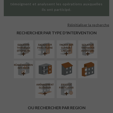
témoignent et analysent les opérations auxquelles
ils ont participé.
Réinitialiser la recherche
RECHERCHER PAR TYPE D'INTERVENTION
ISOLATION
FAÇADE SUR
FAÇADE SUR
ISOLATION
FERMETURE
RÉFECTION DES
SURÉLÉVATION
THERMIQUE
PAROI PLEINE
SUPPORT
THERMIQUE
LOGGIAS
TOITURES
EXTENSION
EXTÉRIEURE
LINÉAIRE
INTÉRIEURE
RÉAMÉNAGEMENT
INTÉRIEUR
AMÉNAGEMENT
PROCÉDÉ
EXTÉRIEUR
PARTICULIER
OU RECHERCHER PAR REGION