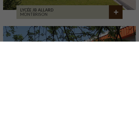
LYCÉE JB ALLARD
MONTBRISON
COLLÈGE JEANNENEY
RIOZ