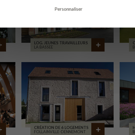
Personnaliser
LOG. JEUNES TRAVAILLEURS
LA BASSEE
B
CRÉATION DE 6 LOGEMENTS
H
FOLLAINVILLE-DENNEMONT