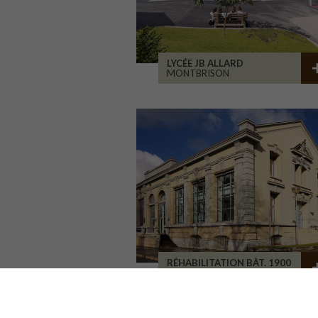
LYCÉE JB ALLARD
MONTBRISON
RÉHABILITATION BÂT. 1900
SAINT-ETIENNE