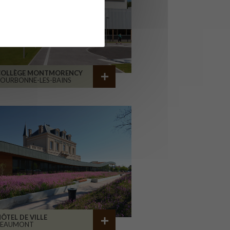
COLLÈGE MONTMORENCY
OURBONNE-LES-BAINS
ÔTEL DE VILLE
BEAUMONT