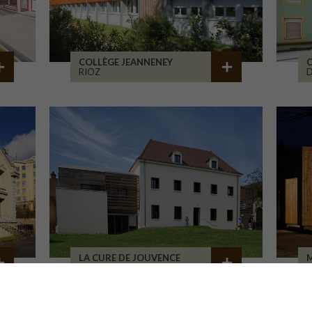
COLLÈGE JEANNENEY
C
RIOZ
D
LA CURE DE JOUVENCE
M
LALHEUE