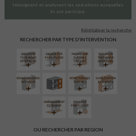
témoignent et analysent les opérations auxquelles
ils ont participé.
Réinitialiser la recherche
RECHERCHER PAR TYPE D'INTERVENTION
ISOLATION
FAÇADE SUR
FAÇADE SUR
ISOLATION
FERMETURE
THERMIQUE
PAROI PLEINE
SUPPORT
THERMIQUE
LOGGIAS
EXTÉRIEURE
LINÉAIRE
INTÉRIEURE
RÉAMÉNAGEMENT
RÉFECTION DES
SURÉLÉVATION
INTÉRIEUR
TOITURES
EXTENSION
AMÉNAGEMENT
PROCÉDÉ
EXTÉRIEUR
PARTICULIER
OU RECHERCHER PAR REGION