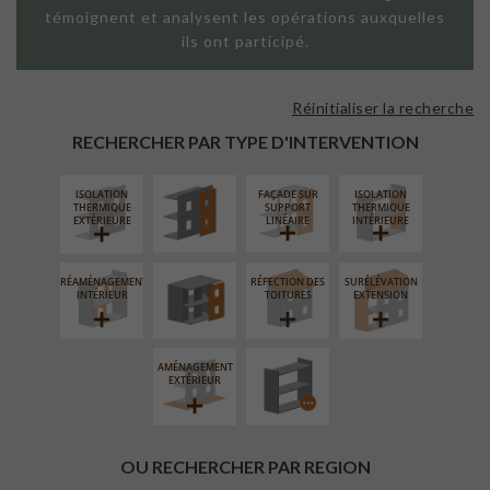
témoignent et analysent les opérations auxquelles
ils ont participé.
Réinitialiser la recherche
FAÇADE SUR
PAROI PLEINE
RECHERCHER PAR TYPE D'INTERVENTION
ISOLATION
FAÇADE SUR
ISOLATION
FERMETURE
THERMIQUE
SUPPORT
THERMIQUE
LOGGIAS
EXTÉRIEURE
LINÉAIRE
INTÉRIEURE
RÉAMÉNAGEMENT
RÉFECTION DES
SURÉLÉVATION
PROCÉDÉ
INTÉRIEUR
TOITURES
EXTENSION
PARTICULIER
AMÉNAGEMENT
EXTÉRIEUR
OU RECHERCHER PAR REGION