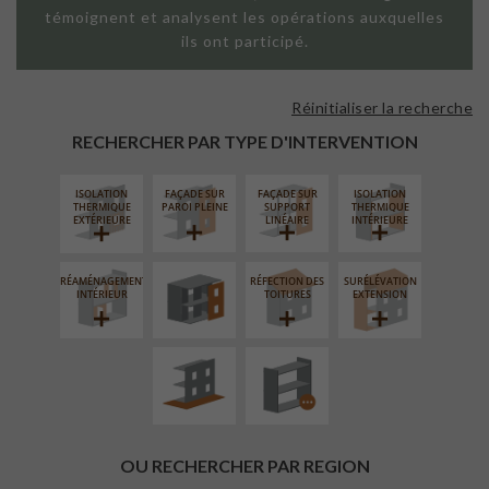
témoignent et analysent les opérations auxquelles
ils ont participé.
Réinitialiser la recherche
RECHERCHER PAR TYPE D'INTERVENTION
ISOLATION
FAÇADE SUR
FAÇADE SUR
ISOLATION
FERMETURE
THERMIQUE
PAROI PLEINE
SUPPORT
THERMIQUE
LOGGIAS
EXTÉRIEURE
LINÉAIRE
INTÉRIEURE
RÉAMÉNAGEMENT
RÉFECTION DES
SURÉLÉVATION
AMÉNAGEMENT
PROCÉDÉ
INTÉRIEUR
TOITURES
EXTENSION
EXTÉRIEUR
PARTICULIER
OU RECHERCHER PAR REGION