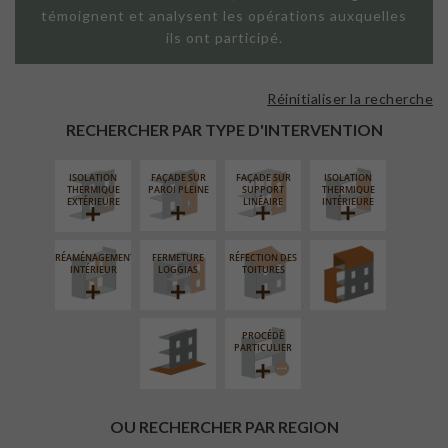
témoignent et analysent les opérations auxquelles
ils ont participé.
Réinitialiser la recherche
RECHERCHER PAR TYPE D'INTERVENTION
ISOLATION
FAÇADE SUR
FAÇADE SUR
ISOLATION
SURÉLÉVATION
THERMIQUE
PAROI PLEINE
SUPPORT
THERMIQUE
EXTENSION
EXTÉRIEURE
LINÉAIRE
INTÉRIEURE
RÉAMÉNAGEMENT
FERMETURE
RÉFECTION DES
AMÉNAGEMENT
INTÉRIEUR
LOGGIAS
TOITURES
EXTÉRIEUR
PROCÉDÉ
PARTICULIER
OU RECHERCHER PAR REGION