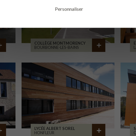
Personnaliser
COLLÈGE MONTMORENCY
E
BOURBONNE-LES-BAINS
L
LYCÉE ALBERT SOREL
S
HONFLEUR