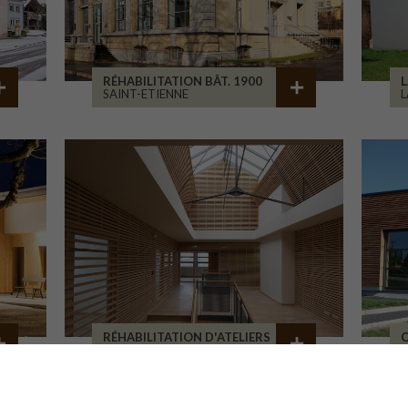
RÉHABILITATION BÂT. 1900
L
SAINT-ETIENNE
L
RÉHABILITATION D'ATELIERS
C
BRIVE-LA-GAILLARDE