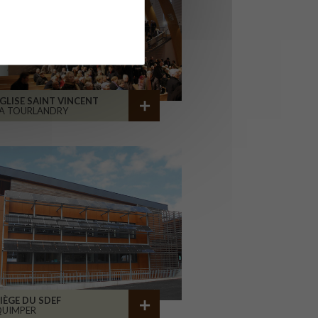
GLISE SAINT VINCENT
A TOURLANDRY
IÈGE DU SDEF
QUIMPER