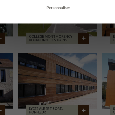
Personnaliser
COLLÈGE MONTMORENCY
E
BOURBONNE-LES-BAINS
L
LYCÉE ALBERT SOREL
S
HONFLEUR