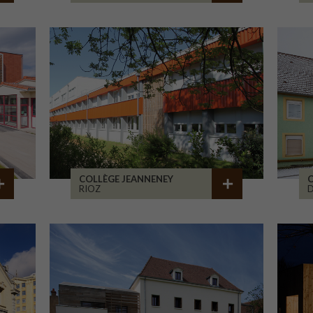
COLLÈGE JEANNENEY
C
RIOZ
D