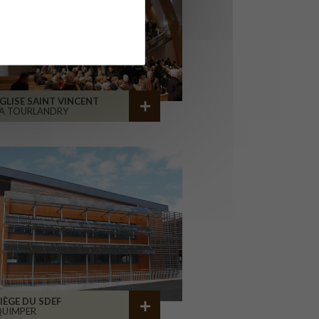
GLISE SAINT VINCENT
A TOURLANDRY
IÈGE DU SDEF
QUIMPER