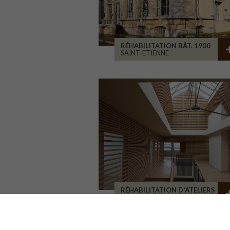
RÉHABILITATION BÂT. 1900
SAINT-ETIENNE
RÉHABILITATION D'ATELIERS
BRIVE-LA-GAILLARDE