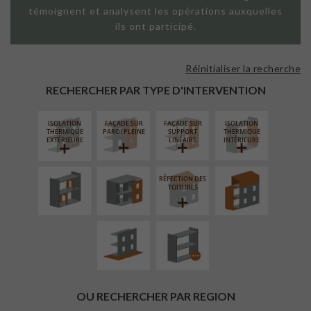
témoignent et analysent les opérations auxquelles
ils ont participé.
Réinitialiser la recherche
RECHERCHER PAR TYPE D'INTERVENTION
ISOLATION
FAÇADE SUR
FAÇADE SUR
ISOLATION
RÉAMÉNAGEMENT
FERMETURE
SURÉLÉVATION
THERMIQUE
PAROI PLEINE
SUPPORT
THERMIQUE
INTÉRIEUR
LOGGIAS
EXTENSION
EXTÉRIEURE
LINÉAIRE
INTÉRIEURE
RÉFECTION DES
AMÉNAGEMENT
PROCÉDÉ
TOITURES
EXTÉRIEUR
PARTICULIER
OU RECHERCHER PAR REGION