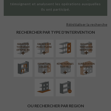
témoignent et analysent les opérations auxquelles
ils ont participé.
Réinitialiser la recherche
FAÇADE SUR
SUPPORT
RECHERCHER PAR TYPE D'INTERVENTION
LINÉAIRE
ISOLATION
FAÇADE SUR
ISOLATION
RÉAMÉNAGEMENT
THERMIQUE
PAROI PLEINE
THERMIQUE
INTÉRIEUR
EXTÉRIEURE
INTÉRIEURE
FERMETURE
RÉFECTION DES
SURÉLÉVATION
AMÉNAGEMENT
PROCÉDÉ
LOGGIAS
TOITURES
EXTENSION
EXTÉRIEUR
PARTICULIER
OU RECHERCHER PAR REGION