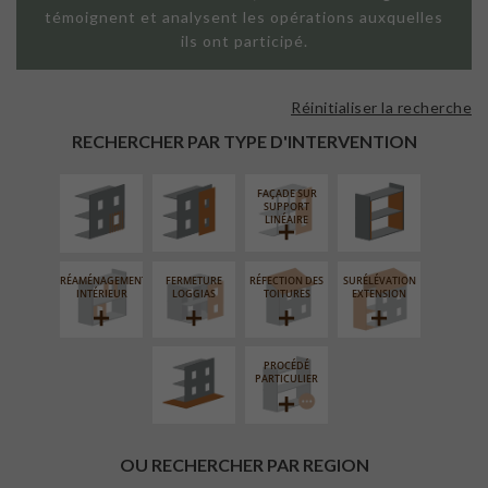
témoignent et analysent les opérations auxquelles
ils ont participé.
Réinitialiser la recherche
ISOLATION
FAÇADE SUR
ISOLATION
THERMIQUE
PAROI PLEINE
THERMIQUE
RECHERCHER PAR TYPE D'INTERVENTION
EXTÉRIEURE
INTÉRIEURE
FAÇADE SUR
SUPPORT
LINÉAIRE
RÉAMÉNAGEMENT
FERMETURE
RÉFECTION DES
SURÉLÉVATION
AMÉNAGEMENT
INTÉRIEUR
LOGGIAS
TOITURES
EXTENSION
EXTÉRIEUR
PROCÉDÉ
PARTICULIER
OU RECHERCHER PAR REGION