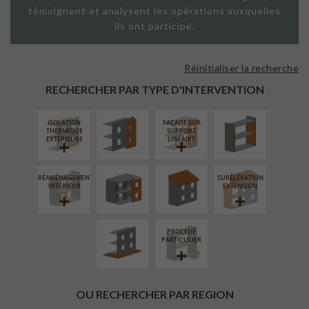
témoignent et analysent les opérations auxquelles
ils ont participé.
Réinitialiser la recherche
FAÇADE SUR
ISOLATION
PAROI PLEINE
THERMIQUE
RECHERCHER PAR TYPE D'INTERVENTION
INTÉRIEURE
ISOLATION
FAÇADE SUR
FERMETURE
RÉFECTION DES
THERMIQUE
SUPPORT
LOGGIAS
TOITURES
EXTÉRIEURE
LINÉAIRE
RÉAMÉNAGEMENT
SURÉLÉVATION
AMÉNAGEMENT
INTÉRIEUR
EXTENSION
EXTÉRIEUR
PROCÉDÉ
PARTICULIER
OU RECHERCHER PAR REGION