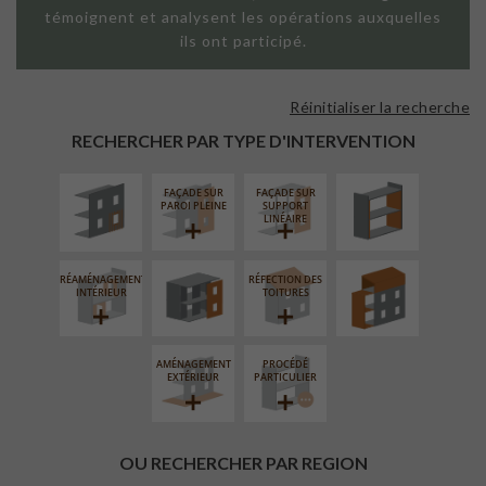
témoignent et analysent les opérations auxquelles
ils ont participé.
Réinitialiser la recherche
ISOLATION
ISOLATION
THERMIQUE
THERMIQUE
RECHERCHER PAR TYPE D'INTERVENTION
EXTÉRIEURE
INTÉRIEURE
FAÇADE SUR
FAÇADE SUR
FERMETURE
SURÉLÉVATION
PAROI PLEINE
SUPPORT
LOGGIAS
EXTENSION
LINÉAIRE
RÉAMÉNAGEMENT
RÉFECTION DES
INTÉRIEUR
TOITURES
AMÉNAGEMENT
PROCÉDÉ
EXTÉRIEUR
PARTICULIER
OU RECHERCHER PAR REGION