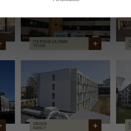
ITE POUR LA CNAV
TOURS
L
CROUS
L
NANCY