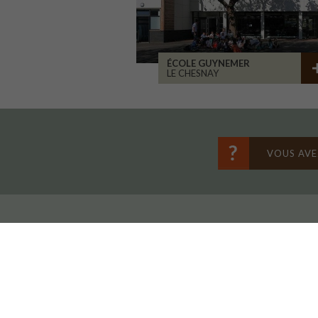
ÉCOLE GUYNEMER
LE CHESNAY
VOUS AVE
Avec le soutien financier de :