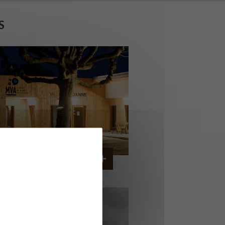
S
AISON ASSOCIATIVE
ROANNE