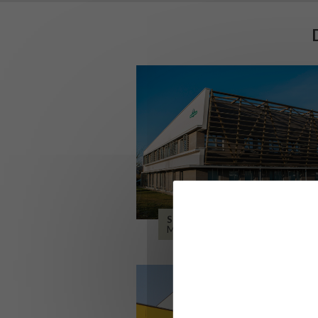
SIÈGE DE L’ONF
METZ