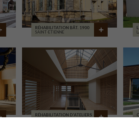
RÉHABILITATION BÂT. 1900
L
SAINT-ETIENNE
L
RÉHABILITATION D'ATELIERS
C
BRIVE-LA-GAILLARDE