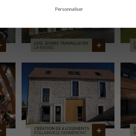
Personnaliser
LOG. JEUNES TRAVAILLEURS
LA BASSEE
B
CRÉATION DE 6 LOGEMENTS
L
FOLLAINVILLE-DENNEMONT