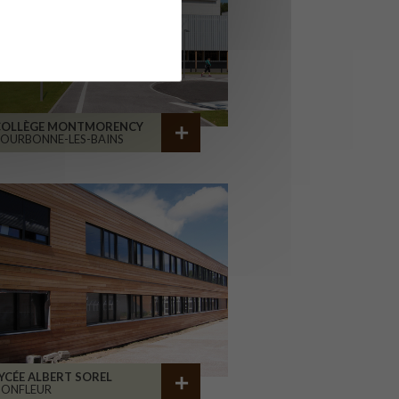
COLLÈGE MONTMORENCY
OURBONNE-LES-BAINS
YCÉE ALBERT SOREL
HONFLEUR