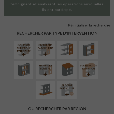
témoignent et analysent les opérations auxquelles
ils ont participé.
Réinitialiser la recherche
FAÇADE SUR
ISOLATION
SUPPORT
THERMIQUE
RECHERCHER PAR TYPE D'INTERVENTION
LINÉAIRE
INTÉRIEURE
ISOLATION
FAÇADE SUR
RÉAMÉNAGEMENT
RÉFECTION DES
THERMIQUE
PAROI PLEINE
INTÉRIEUR
TOITURES
EXTÉRIEURE
FERMETURE
SURÉLÉVATION
AMÉNAGEMENT
LOGGIAS
EXTENSION
EXTÉRIEUR
PROCÉDÉ
PARTICULIER
OU RECHERCHER PAR REGION