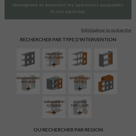
témoignent et analysent les opérations auxquelles
ils ont participé.
Réinitialiser la recherche
ISOLATION
FAÇADE SUR
ISOLATION
THERMIQUE
SUPPORT
THERMIQUE
RECHERCHER PAR TYPE D'INTERVENTION
EXTÉRIEURE
LINÉAIRE
INTÉRIEURE
FAÇADE SUR
FERMETURE
SURÉLÉVATION
PAROI PLEINE
LOGGIAS
EXTENSION
RÉAMÉNAGEMENT
RÉFECTION DES
INTÉRIEUR
TOITURES
AMÉNAGEMENT
PROCÉDÉ
EXTÉRIEUR
PARTICULIER
OU RECHERCHER PAR REGION