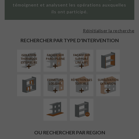
témoignent et analysent les opérations auxquelles
ils ont participé.
Réinitialiser la recherche
ISOLATION
THERMIQUE
RECHERCHER PAR TYPE D'INTERVENTION
INTÉRIEURE
ISOLATION
FAÇADE SUR
FAÇADE SUR
RÉAMÉNAGEMENT
THERMIQUE
PAROI PLEINE
SUPPORT
INTÉRIEUR
EXTÉRIEURE
LINÉAIRE
FERMETURE
RÉFECTION DES
SURÉLÉVATION
AMÉNAGEMENT
PROCÉDÉ
LOGGIAS
TOITURES
EXTENSION
EXTÉRIEUR
PARTICULIER
OU RECHERCHER PAR REGION