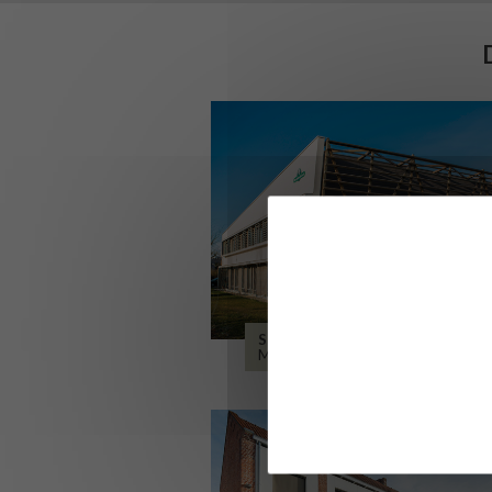
SIÈGE DE L’ONF
METZ