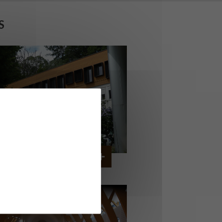
S
ERVICE AMBULANCIER
GARCHES