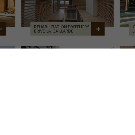
RÉHABILITATION D'ATELIERS
C
BRIVE-LA-GAILLARDE
ITE POUR LA CNAV
TOURS
G