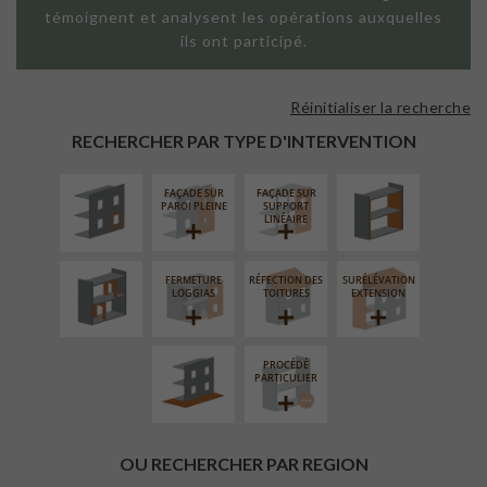
témoignent et analysent les opérations auxquelles
ils ont participé.
Réinitialiser la recherche
ISOLATION
ISOLATION
THERMIQUE
THERMIQUE
RECHERCHER PAR TYPE D'INTERVENTION
EXTÉRIEURE
INTÉRIEURE
FAÇADE SUR
FAÇADE SUR
RÉAMÉNAGEMENT
PAROI PLEINE
SUPPORT
INTÉRIEUR
LINÉAIRE
FERMETURE
RÉFECTION DES
SURÉLÉVATION
AMÉNAGEMENT
LOGGIAS
TOITURES
EXTENSION
EXTÉRIEUR
PROCÉDÉ
PARTICULIER
OU RECHERCHER PAR REGION