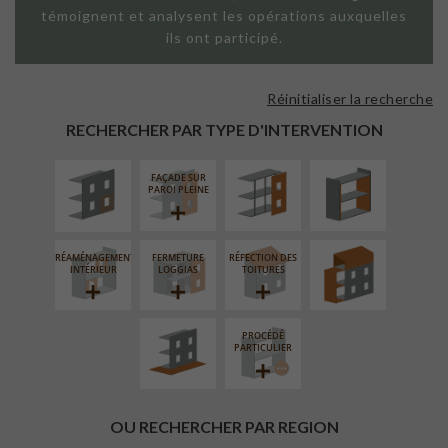
témoignent et analysent les opérations auxquelles
ils ont participé.
Réinitialiser la recherche
ISOLATION
FAÇADE SUR
ISOLATION
THERMIQUE
SUPPORT
THERMIQUE
RECHERCHER PAR TYPE D'INTERVENTION
EXTÉRIEURE
LINÉAIRE
INTÉRIEURE
FAÇADE SUR
SURÉLÉVATION
PAROI PLEINE
EXTENSION
RÉAMÉNAGEMENT
FERMETURE
RÉFECTION DES
AMÉNAGEMENT
INTÉRIEUR
LOGGIAS
TOITURES
EXTÉRIEUR
PROCÉDÉ
PARTICULIER
OU RECHERCHER PAR REGION