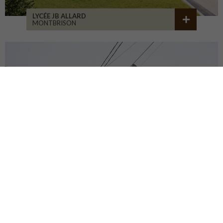
LYCÉE JB ALLARD
MONTBRISON
CENTRE DU PATRIMOINE
DEHLINGEN