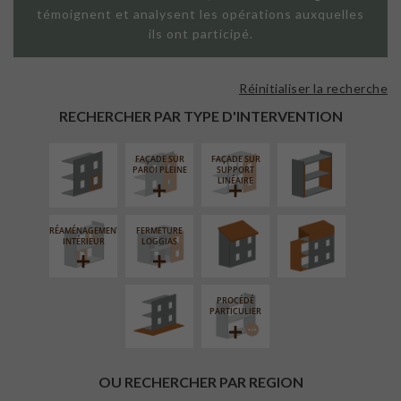
témoignent et analysent les opérations auxquelles
ils ont participé.
Réinitialiser la recherche
ISOLATION
ISOLATION
THERMIQUE
THERMIQUE
RECHERCHER PAR TYPE D'INTERVENTION
EXTÉRIEURE
INTÉRIEURE
FAÇADE SUR
FAÇADE SUR
RÉFECTION DES
SURÉLÉVATION
PAROI PLEINE
SUPPORT
TOITURES
EXTENSION
LINÉAIRE
RÉAMÉNAGEMENT
FERMETURE
AMÉNAGEMENT
INTÉRIEUR
LOGGIAS
EXTÉRIEUR
PROCÉDÉ
PARTICULIER
OU RECHERCHER PAR REGION