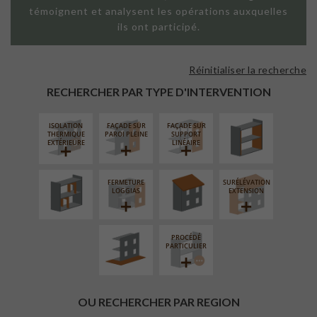
témoignent et analysent les opérations auxquelles
ils ont participé.
Réinitialiser la recherche
ISOLATION
THERMIQUE
RECHERCHER PAR TYPE D'INTERVENTION
INTÉRIEURE
ISOLATION
FAÇADE SUR
FAÇADE SUR
RÉAMÉNAGEMENT
RÉFECTION DES
THERMIQUE
PAROI PLEINE
SUPPORT
INTÉRIEUR
TOITURES
EXTÉRIEURE
LINÉAIRE
FERMETURE
SURÉLÉVATION
AMÉNAGEMENT
LOGGIAS
EXTENSION
EXTÉRIEUR
PROCÉDÉ
PARTICULIER
OU RECHERCHER PAR REGION