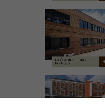
LYCÉE ALBERT SOREL
HONFLEUR