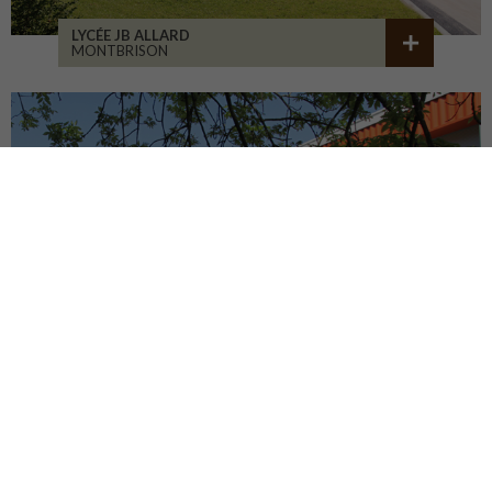
LYCÉE JB ALLARD
MONTBRISON
COLLÈGE JEANNENEY
RIOZ