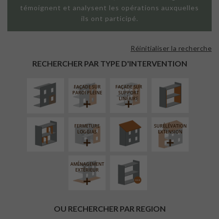
témoignent et analysent les opérations auxquelles
ils ont participé.
Réinitialiser la recherche
ISOLATION
ISOLATION
THERMIQUE
THERMIQUE
RECHERCHER PAR TYPE D'INTERVENTION
EXTÉRIEURE
INTÉRIEURE
FAÇADE SUR
FAÇADE SUR
RÉAMÉNAGEMENT
RÉFECTION DES
PAROI PLEINE
SUPPORT
INTÉRIEUR
TOITURES
LINÉAIRE
FERMETURE
SURÉLÉVATION
PROCÉDÉ
LOGGIAS
EXTENSION
PARTICULIER
AMÉNAGEMENT
EXTÉRIEUR
OU RECHERCHER PAR REGION