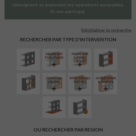
témoignent et analysent les opérations auxquelles
ils ont participé.
Réinitialiser la recherche
ISOLATION
ISOLATION
THERMIQUE
THERMIQUE
RECHERCHER PAR TYPE D'INTERVENTION
EXTÉRIEURE
INTÉRIEURE
FAÇADE SUR
FAÇADE SUR
RÉAMÉNAGEMENT
PAROI PLEINE
SUPPORT
INTÉRIEUR
LINÉAIRE
FERMETURE
RÉFECTION DES
SURÉLÉVATION
AMÉNAGEMENT
PROCÉDÉ
LOGGIAS
TOITURES
EXTENSION
EXTÉRIEUR
PARTICULIER
OU RECHERCHER PAR REGION