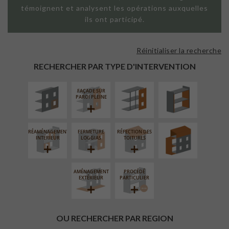
témoignent et analysent les opérations auxquelles
ils ont participé.
Réinitialiser la recherche
ISOLATION
FAÇADE SUR
ISOLATION
THERMIQUE
SUPPORT
THERMIQUE
RECHERCHER PAR TYPE D'INTERVENTION
EXTÉRIEURE
LINÉAIRE
INTÉRIEURE
FAÇADE SUR
SURÉLÉVATION
PAROI PLEINE
EXTENSION
RÉAMÉNAGEMENT
FERMETURE
RÉFECTION DES
INTÉRIEUR
LOGGIAS
TOITURES
AMÉNAGEMENT
PROCÉDÉ
EXTÉRIEUR
PARTICULIER
OU RECHERCHER PAR REGION