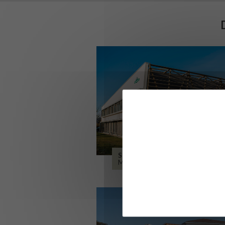
SIÈGE DE L’ONF
METZ