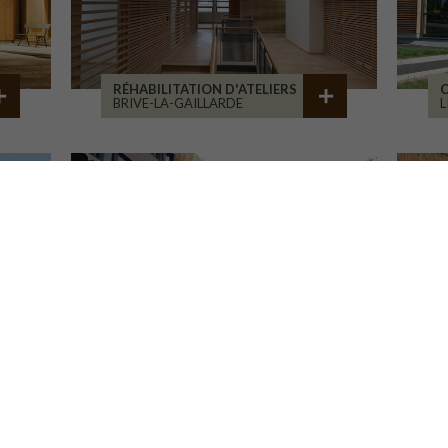
RÉHABILITATION D'ATELIERS
C
BRIVE-LA-GAILLARDE
ITE POUR LA CNAV
TOURS
G