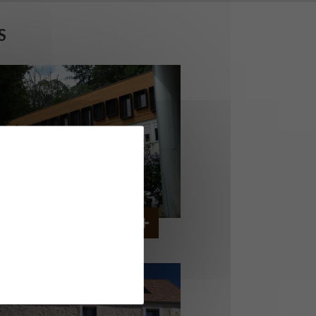
S
ERVICE AMBULANCIER
GARCHES