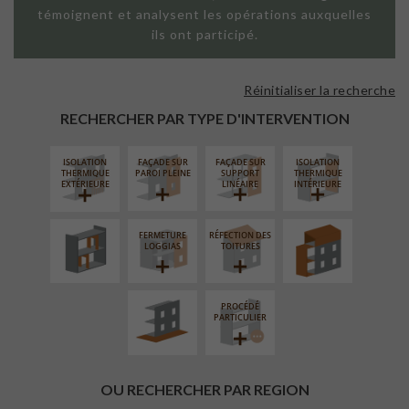
témoignent et analysent les opérations auxquelles
ils ont participé.
Réinitialiser la recherche
RECHERCHER PAR TYPE D'INTERVENTION
ISOLATION
FAÇADE SUR
FAÇADE SUR
ISOLATION
RÉAMÉNAGEMENT
SURÉLÉVATION
THERMIQUE
PAROI PLEINE
SUPPORT
THERMIQUE
INTÉRIEUR
EXTENSION
EXTÉRIEURE
LINÉAIRE
INTÉRIEURE
FERMETURE
RÉFECTION DES
AMÉNAGEMENT
LOGGIAS
TOITURES
EXTÉRIEUR
PROCÉDÉ
PARTICULIER
OU RECHERCHER PAR REGION