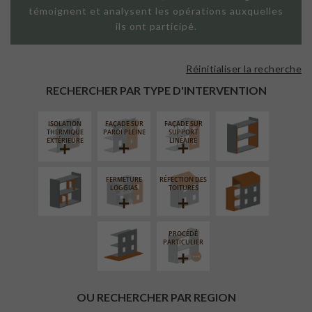
témoignent et analysent les opérations auxquelles
ils ont participé.
Réinitialiser la recherche
ISOLATION
THERMIQUE
RECHERCHER PAR TYPE D'INTERVENTION
INTÉRIEURE
ISOLATION
FAÇADE SUR
FAÇADE SUR
RÉAMÉNAGEMENT
SURÉLÉVATION
THERMIQUE
PAROI PLEINE
SUPPORT
INTÉRIEUR
EXTENSION
EXTÉRIEURE
LINÉAIRE
FERMETURE
RÉFECTION DES
AMÉNAGEMENT
LOGGIAS
TOITURES
EXTÉRIEUR
PROCÉDÉ
PARTICULIER
OU RECHERCHER PAR REGION