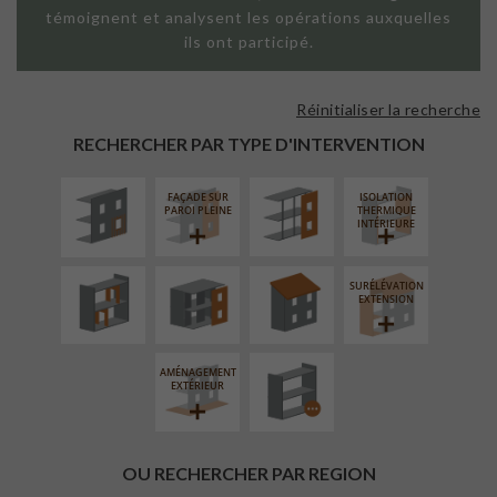
témoignent et analysent les opérations auxquelles
ils ont participé.
Réinitialiser la recherche
ISOLATION
FAÇADE SUR
THERMIQUE
SUPPORT
RECHERCHER PAR TYPE D'INTERVENTION
EXTÉRIEURE
LINÉAIRE
FAÇADE SUR
ISOLATION
RÉAMÉNAGEMENT
FERMETURE
RÉFECTION DES
PAROI PLEINE
THERMIQUE
INTÉRIEUR
LOGGIAS
TOITURES
INTÉRIEURE
SURÉLÉVATION
PROCÉDÉ
EXTENSION
PARTICULIER
AMÉNAGEMENT
EXTÉRIEUR
OU RECHERCHER PAR REGION