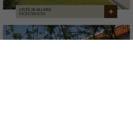
LYCÉE JB ALLARD
MONTBRISON
COLLÈGE JEANNENEY
RIOZ