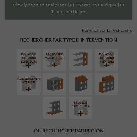
témoignent et analysent les opérations auxquelles
ils ont participé.
Réinitialiser la recherche
FAÇADE SUR
SUPPORT
RECHERCHER PAR TYPE D'INTERVENTION
LINÉAIRE
ISOLATION
FAÇADE SUR
ISOLATION
FERMETURE
RÉFECTION DES
SURÉLÉVATION
THERMIQUE
PAROI PLEINE
THERMIQUE
LOGGIAS
TOITURES
EXTENSION
EXTÉRIEURE
INTÉRIEURE
RÉAMÉNAGEMENT
AMÉNAGEMENT
INTÉRIEUR
EXTÉRIEUR
PROCÉDÉ
PARTICULIER
OU RECHERCHER PAR REGION