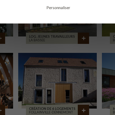
Personnaliser
LOG. JEUNES TRAVAILLEURS
LA BASSEE
B
CRÉATION DE 6 LOGEMENTS
H
FOLLAINVILLE-DENNEMONT