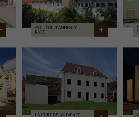
COLLÈGE JEANNENEY
C
RIOZ
D
LA CURE DE JOUVENCE
M
LALHEUE