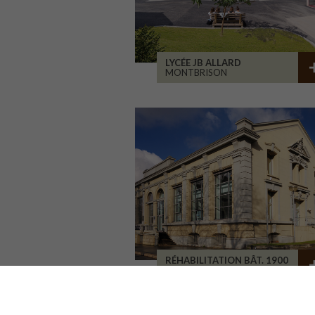
LYCÉE JB ALLARD
MONTBRISON
RÉHABILITATION BÂT. 1900
SAINT-ETIENNE