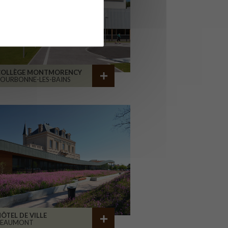
COLLÈGE MONTMORENCY
OURBONNE-LES-BAINS
ÔTEL DE VILLE
BEAUMONT