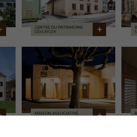
CENTRE DU PATRIMOINE
R
DEHLINGEN
S
MAISON ASSOCIATIVE
R
ROANNE
B