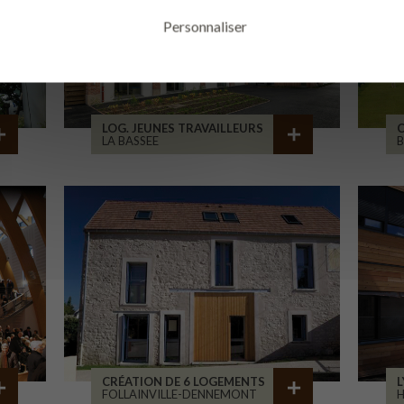
Personnaliser
LOG. JEUNES TRAVAILLEURS
LA BASSEE
B
CRÉATION DE 6 LOGEMENTS
L
FOLLAINVILLE-DENNEMONT