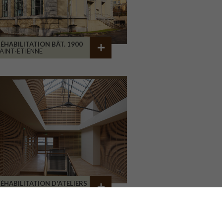
ÉHABILITATION BÂT. 1900
AINT-ETIENNE
ÉHABILITATION D'ATELIERS
RIVE-LA-GAILLARDE