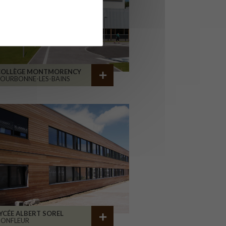
COLLÈGE MONTMORENCY
OURBONNE-LES-BAINS
YCÉE ALBERT SOREL
HONFLEUR