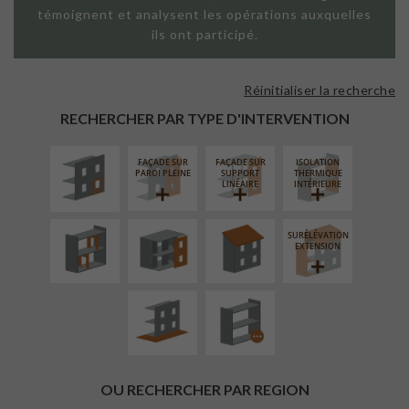
témoignent et analysent les opérations auxquelles
ils ont participé.
Réinitialiser la recherche
ISOLATION
THERMIQUE
RECHERCHER PAR TYPE D'INTERVENTION
EXTÉRIEURE
FAÇADE SUR
FAÇADE SUR
ISOLATION
RÉAMÉNAGEMENT
FERMETURE
RÉFECTION DES
PAROI PLEINE
SUPPORT
THERMIQUE
INTÉRIEUR
LOGGIAS
TOITURES
LINÉAIRE
INTÉRIEURE
SURÉLÉVATION
AMÉNAGEMENT
PROCÉDÉ
EXTENSION
EXTÉRIEUR
PARTICULIER
OU RECHERCHER PAR REGION