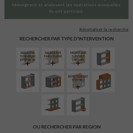
témoignent et analysent les opérations auxquelles
ils ont participé.
Réinitialiser la recherche
ISOLATION
THERMIQUE
RECHERCHER PAR TYPE D'INTERVENTION
INTÉRIEURE
ISOLATION
FAÇADE SUR
FAÇADE SUR
RÉAMÉNAGEMENT
FERMETURE
SURÉLÉVATION
THERMIQUE
PAROI PLEINE
SUPPORT
INTÉRIEUR
LOGGIAS
EXTENSION
EXTÉRIEURE
LINÉAIRE
RÉFECTION DES
AMÉNAGEMENT
PROCÉDÉ
TOITURES
EXTÉRIEUR
PARTICULIER
OU RECHERCHER PAR REGION