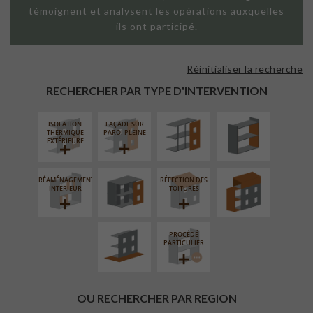
témoignent et analysent les opérations auxquelles
ils ont participé.
Réinitialiser la recherche
FAÇADE SUR
ISOLATION
SUPPORT
THERMIQUE
RECHERCHER PAR TYPE D'INTERVENTION
LINÉAIRE
INTÉRIEURE
ISOLATION
FAÇADE SUR
FERMETURE
SURÉLÉVATION
THERMIQUE
PAROI PLEINE
LOGGIAS
EXTENSION
EXTÉRIEURE
RÉAMÉNAGEMENT
RÉFECTION DES
AMÉNAGEMENT
INTÉRIEUR
TOITURES
EXTÉRIEUR
PROCÉDÉ
PARTICULIER
OU RECHERCHER PAR REGION