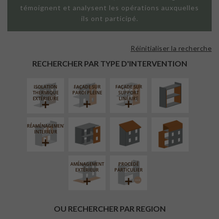
témoignent et analysent les opérations auxquelles
ils ont participé.
Réinitialiser la recherche
ISOLATION
THERMIQUE
RECHERCHER PAR TYPE D'INTERVENTION
INTÉRIEURE
ISOLATION
FAÇADE SUR
FAÇADE SUR
FERMETURE
RÉFECTION DES
SURÉLÉVATION
THERMIQUE
PAROI PLEINE
SUPPORT
LOGGIAS
TOITURES
EXTENSION
EXTÉRIEURE
LINÉAIRE
RÉAMÉNAGEMENT
INTÉRIEUR
AMÉNAGEMENT
PROCÉDÉ
EXTÉRIEUR
PARTICULIER
OU RECHERCHER PAR REGION