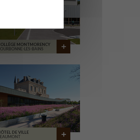
COLLÈGE MONTMORENCY
OURBONNE-LES-BAINS
ÔTEL DE VILLE
BEAUMONT