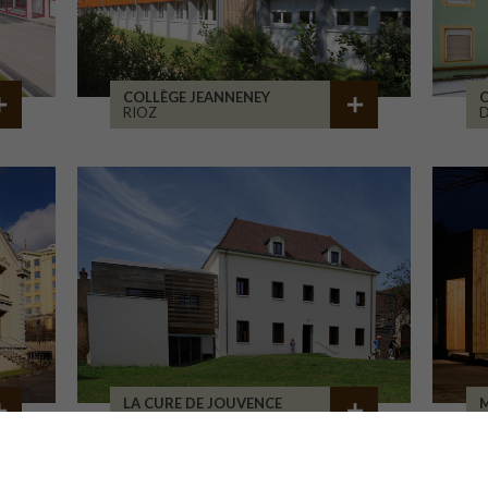
COLLÈGE JEANNENEY
C
RIOZ
D
LA CURE DE JOUVENCE
M
LALHEUE