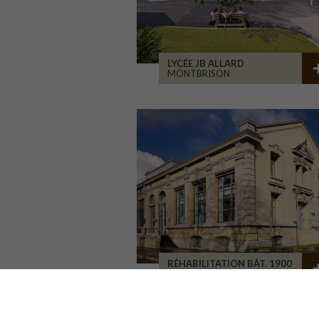
LYCÉE JB ALLARD
MONTBRISON
RÉHABILITATION BÂT. 1900
SAINT-ETIENNE