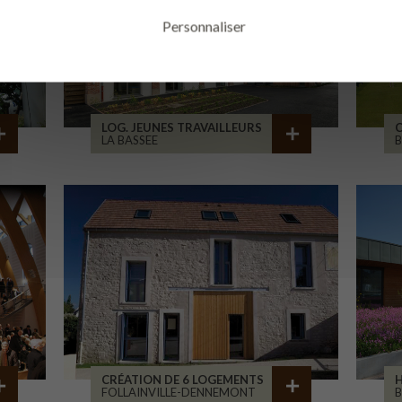
Personnaliser
LOG. JEUNES TRAVAILLEURS
LA BASSEE
B
CRÉATION DE 6 LOGEMENTS
H
FOLLAINVILLE-DENNEMONT