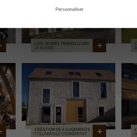
Personnaliser
LOG. JEUNES TRAVAILLEURS
LA BASSEE
B
CRÉATION DE 6 LOGEMENTS
L
FOLLAINVILLE-DENNEMONT