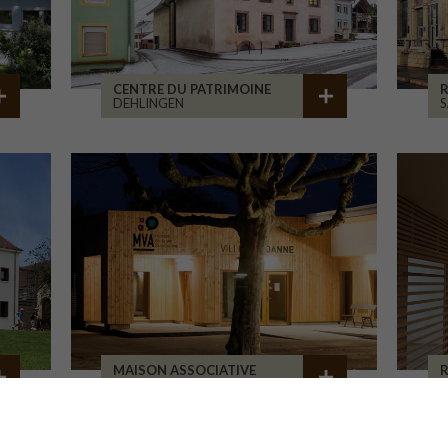
CENTRE DU PATRIMOINE
R
DEHLINGEN
S
MAISON ASSOCIATIVE
R
ROANNE
B