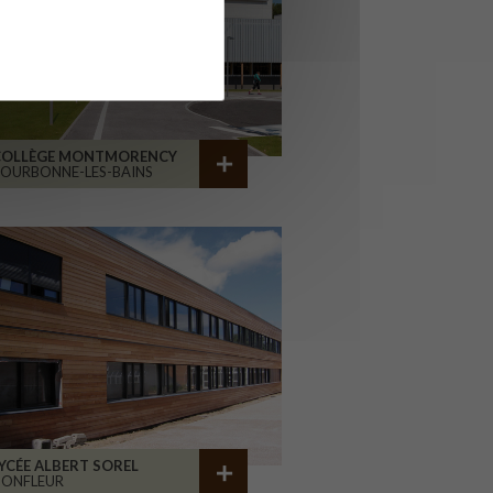
COLLÈGE MONTMORENCY
OURBONNE-LES-BAINS
YCÉE ALBERT SOREL
HONFLEUR