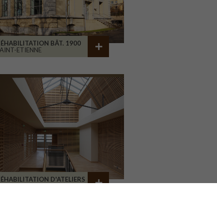
ÉHABILITATION BÂT. 1900
AINT-ETIENNE
ÉHABILITATION D'ATELIERS
RIVE-LA-GAILLARDE