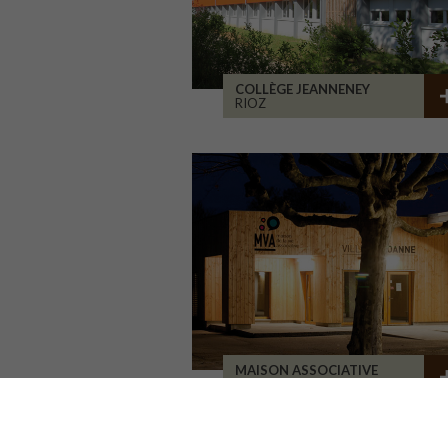
COLLÈGE JEANNENEY
RIOZ
MAISON ASSOCIATIVE
ROANNE