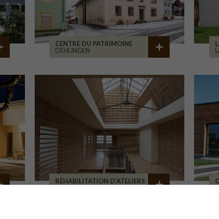
CENTRE DU PATRIMOINE
L
DEHLINGEN
L
RÉHABILITATION D'ATELIERS
C
BRIVE-LA-GAILLARDE