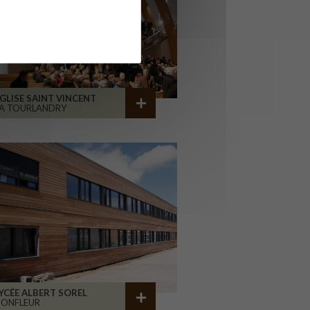
GLISE SAINT VINCENT
A TOURLANDRY
YCÉE ALBERT SOREL
HONFLEUR