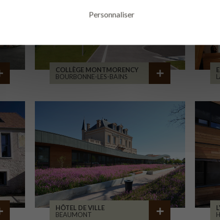
Personnaliser
COLLÈGE MONTMORENCY
E
BOURBONNE-LES-BAINS
L
HÔTEL DE VILLE
L
BEAUMONT