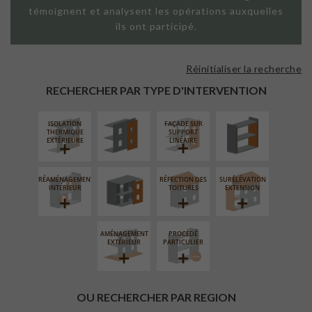
témoignent et analysent les opérations auxquelles
ils ont participé.
Réinitialiser la recherche
FAÇADE SUR
ISOLATION
PAROI PLEINE
THERMIQUE
RECHERCHER PAR TYPE D'INTERVENTION
INTÉRIEURE
ISOLATION
FAÇADE SUR
FERMETURE
THERMIQUE
SUPPORT
LOGGIAS
EXTÉRIEURE
LINÉAIRE
RÉAMÉNAGEMENT
RÉFECTION DES
SURÉLÉVATION
INTÉRIEUR
TOITURES
EXTENSION
AMÉNAGEMENT
PROCÉDÉ
EXTÉRIEUR
PARTICULIER
OU RECHERCHER PAR REGION